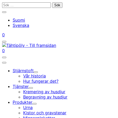
Gå
Sök
till
efter:
Stäng
innehållet
sökfältet
Suomi
Svenska
Mitt
Din
0
konto
vagn
Öppna/stäng
sökfältet
Mitt
Din
0
konto
vagn
Öppna/stäng
sökfältet
Huvudmeny
Stjärnstoft
Undermeny
Vår historia
Hur fungerar det?
Tjänster
Undermeny
Kremering av husdjur
Begravning av husdjur
Produkter
Undermeny
Urna
Kistor och gravstenar