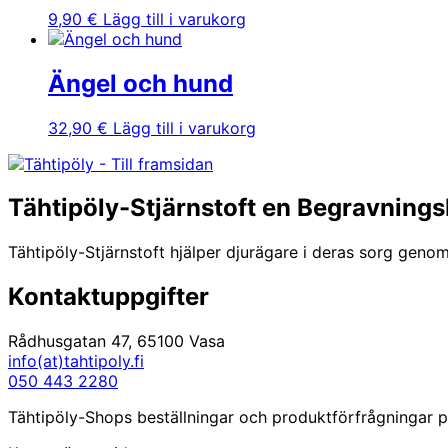
9,90
€
Lägg till i varukorg
Ängel och hund
32,90
€
Lägg till i varukorg
Tähtipöly-Stjärnstoft en Begravnings
Tähtipöly-Stjärnstoft hjälper djurägare i deras sorg genom
Kontaktuppgifter
Rådhusgatan 47, 65100 Vasa
info(at)tahtipoly.fi
050 443 2280
Tähtipöly-Shops beställningar och produktförfrågningar på