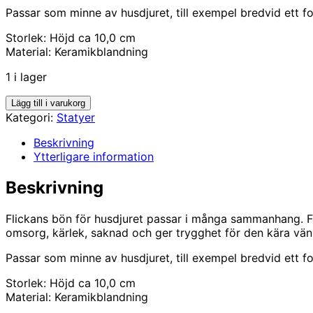
Passar som minne av husdjuret, till exempel bredvid ett fo
Storlek: Höjd ca 10,0 cm
Material: Keramikblandning
1 i lager
Flickans
Lägg till i varukorg
bön
Kategori:
Statyer
mängd
Beskrivning
Ytterligare information
Beskrivning
Flickans bön för husdjuret passar i många sammanhang. Fig
omsorg, kärlek, saknad och ger trygghet för den kära vän
Passar som minne av husdjuret, till exempel bredvid ett fo
Storlek: Höjd ca 10,0 cm
Material: Keramikblandning