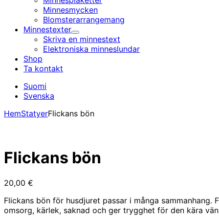
Minnesplaketter
Minnesmycken
Blomsterarrangemang
Minnestexter
Undermeny
Skriva en minnestext
Elektroniska minnes­lundar
Shop
Ta kontakt
Suomi
Svenska
Hem
Statyer
Flickans bön
Flickans bön
20,00
€
Flickans bön för husdjuret passar i många sammanhang. Fig
omsorg, kärlek, saknad och ger trygghet för den kära vän