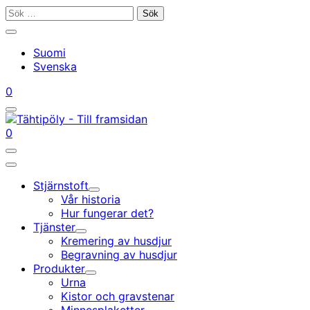
Gå
Sök
till
efter:
Stäng
innehållet
sökfältet
Suomi
Svenska
Mitt
Din
0
konto
vagn
Öppna/stäng
sökfältet
Mitt
Din
0
konto
vagn
Öppna/stäng
sökfältet
Huvudmeny
Stjärnstoft
Undermeny
Vår historia
Hur fungerar det?
Tjänster
Undermeny
Kremering av husdjur
Begravning av husdjur
Produkter
Undermeny
Urna
Kistor och gravstenar