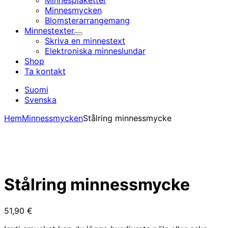
Minnesplaketter
Minnesmycken
Blomsterarrangemang
Minnestexter
Undermeny
Skriva en minnestext
Elektroniska minnes­lundar
Shop
Ta kontakt
Suomi
Svenska
Hem
Minnessmycken
Stålring minnessmycke
Stålring minnessmycke
51,90
€