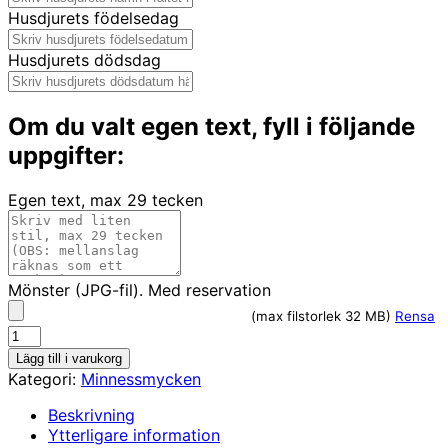
Husdjurets födelsedag
Husdjurets dödsdag
Om du valt egen text, fyll i följande
uppgifter:
Egen text, max 29 tecken
Mönster (JPG-fil). Med reservation
(max filstorlek 32 MB)
Rensa
Stålring
minnessmycke
Lägg till i varukorg
mängd
Kategori:
Minnessmycken
Beskrivning
Ytterligare information