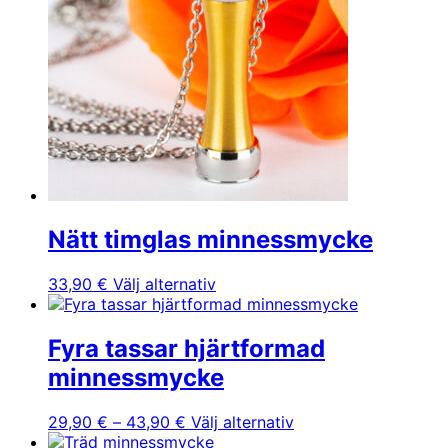
Nätt timglas minnessmycke
Den
33,90
€
Välj alternativ
här
produkten
har
Fyra tassar hjärtformad
flera
minnessmycke
varianter.
De
Prisintervall:
Den
29,90
€
–
43,90
€
Välj alternativ
olika
29,90 €
här
alternativen