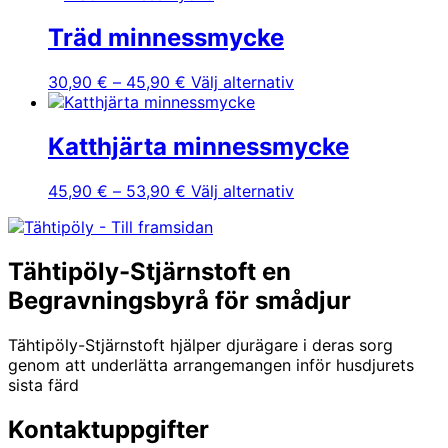
till
produkten
kan
43,90 €
har
Träd minnessmycke
väljas
flera
på
varianter.
produktsidan
Prisintervall:
Den
30,90
€
–
45,90
€
Välj alternativ
De
30,90 €
här
olika
till
produkten
alternativen
45,90 €
har
Katthjärta minnessmycke
kan
flera
väljas
varianter.
Prisintervall:
Den
45,90
€
–
53,90
€
Välj alternativ
på
De
45,90 €
här
produktsidan
olika
till
produkten
alternativen
53,90 €
har
kan
Tähtipöly-Stjärnstoft en
flera
väljas
varianter.
Begravningsbyrå för smådjur
på
De
produktsidan
olika
Tähtipöly-Stjärnstoft hjälper djurägare i deras sorg
alternativen
genom att underlätta arrangemangen inför husdjurets
kan
sista färd
väljas
på
Kontaktuppgifter
produktsidan