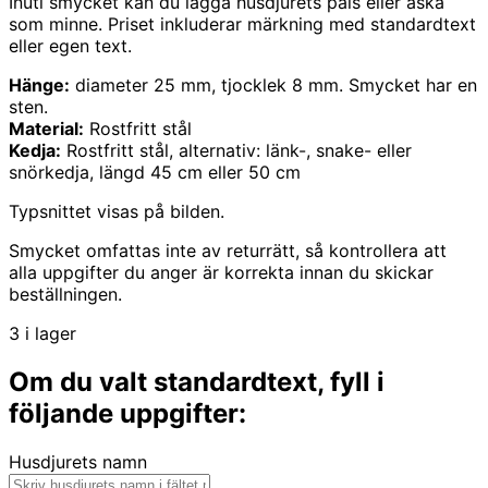
Inuti smycket kan du lägga husdjurets päls eller aska
som minne. Priset inkluderar märkning med standardtext
eller egen text.
Hänge:
diameter 25 mm, tjocklek 8 mm. Smycket har en
sten.
Material:
Rostfritt stål
Kedja:
Rostfritt stål, alternativ: länk-, snake- eller
snörkedja, längd 45 cm eller 50 cm
Typsnittet visas på bilden.
Smycket omfattas inte av returrätt, så kontrollera att
alla uppgifter du anger är korrekta innan du skickar
beställningen.
3 i lager
Om du valt standardtext, fyll i
följande uppgifter:
Husdjurets namn