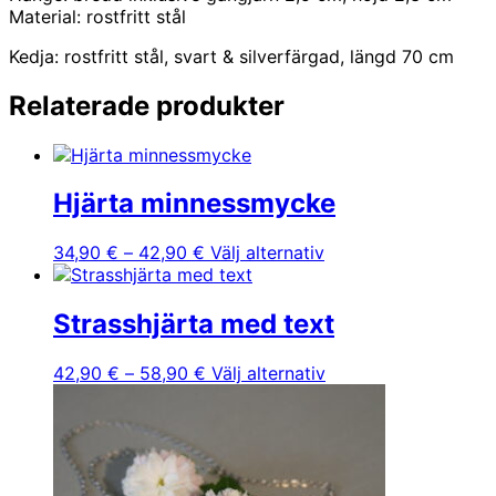
Material: rostfritt stål
Kedja: rostfritt stål, svart & silverfärgad, längd 70 cm
Relaterade produkter
Hjärta minnessmycke
Prisintervall:
Den
34,90
€
–
42,90
€
Välj alternativ
34,90 €
här
till
produkten
42,90 €
har
Strasshjärta med text
flera
varianter.
Prisintervall:
Den
42,90
€
–
58,90
€
Välj alternativ
De
42,90 €
här
olika
till
produkten
alternativen
58,90 €
har
kan
flera
väljas
varianter.
på