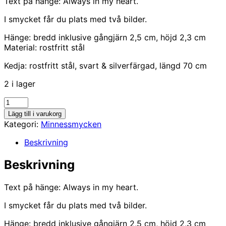
Text på hänge: Always in my heart.
I smycket får du plats med två bilder.
Hänge: bredd inklusive gångjärn 2,5 cm, höjd 2,3 cm
Material: rostfritt stål
Kedja: rostfritt stål, svart & silverfärgad, längd 70 cm
2 i lager
Medaljong
med
Lägg till i varukorg
text
Kategori:
Minnessmycken
mängd
Beskrivning
Beskrivning
Text på hänge: Always in my heart.
I smycket får du plats med två bilder.
Hänge: bredd inklusive gångjärn 2,5 cm, höjd 2,3 cm