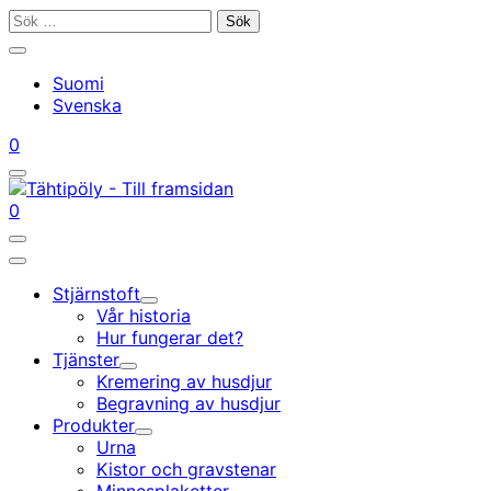
Gå
Sök
till
efter:
Stäng
innehållet
sökfältet
Suomi
Svenska
Mitt
Din
0
konto
vagn
Öppna/stäng
sökfältet
Mitt
Din
0
konto
vagn
Öppna/stäng
sökfältet
Huvudmeny
Stjärnstoft
Undermeny
Vår historia
Hur fungerar det?
Tjänster
Undermeny
Kremering av husdjur
Begravning av husdjur
Produkter
Undermeny
Urna
Kistor och gravstenar