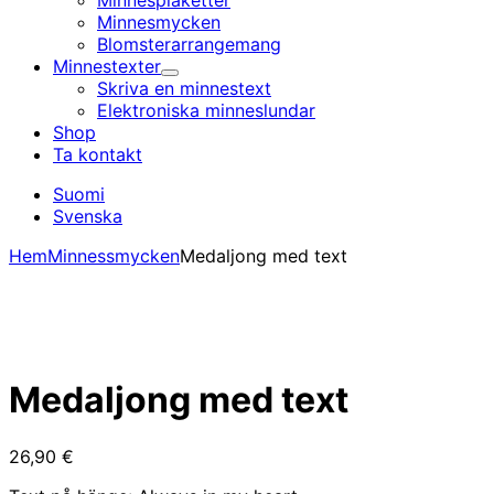
Minnesplaketter
Minnesmycken
Blomsterarrangemang
Minnestexter
Undermeny
Skriva en minnestext
Elektroniska minnes­lundar
Shop
Ta kontakt
Suomi
Svenska
Hem
Minnessmycken
Medaljong med text
Medaljong med text
26,90
€