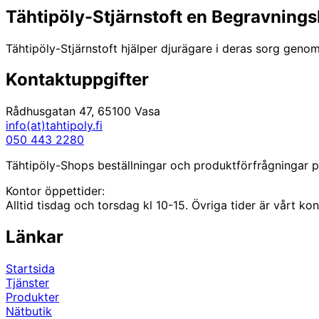
51,90 €
har
kan
Tähtipöly-Stjärnstoft en Begravnings
flera
väljas
varianter.
på
De
Tähtipöly-Stjärnstoft hjälper djurägare i deras sorg genom
produktsidan
olika
alternativen
Kontaktuppgifter
kan
väljas
Rådhusgatan 47, 65100 Vasa
på
info(at)tahtipoly.fi
produktsidan
050 443 2280
Tähtipöly-Shops beställningar och produktförfrågningar på
Kontor öppettider:
Alltid tisdag och torsdag kl 10-15. Övriga tider är vårt k
Länkar
Startsida
Tjänster
Produkter
Nätbutik