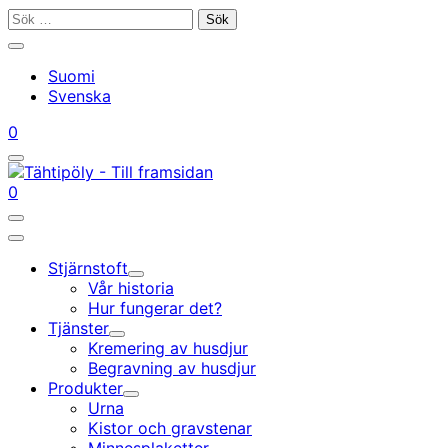
Gå
Sök
till
efter:
Stäng
innehållet
sökfältet
Suomi
Svenska
Mitt
Din
0
konto
vagn
Öppna/stäng
sökfältet
Mitt
Din
0
konto
vagn
Öppna/stäng
sökfältet
Huvudmeny
Stjärnstoft
Undermeny
Vår historia
Hur fungerar det?
Tjänster
Undermeny
Kremering av husdjur
Begravning av husdjur
Produkter
Undermeny
Urna
Kistor och gravstenar