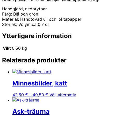
Handgjord, nedbrytbar
Färg: Blå och grön
Material: Handtovad ull och loktapapper
Storlek: Volym ca 0,7 dl
Ytterligare information
Vikt
0,50 kg
Relaterade produkter
Minnesbilder, katt
Prisintervall:
Den
42,50
€
–
49,50
€
Välj alternativ
42,50 €
här
till
produkten
49,50 €
har
Ask-träurna
flera