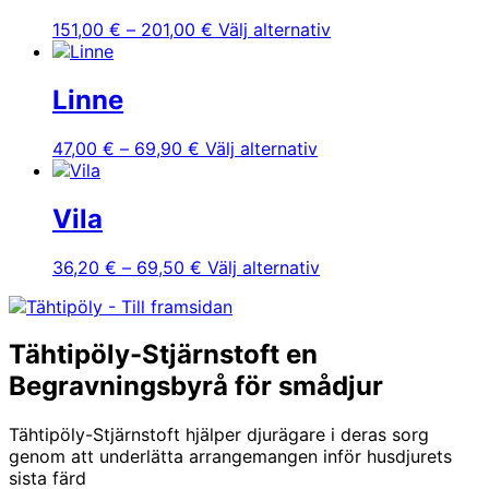
varianter.
Prisintervall:
Den
151,00
€
–
201,00
€
Välj alternativ
De
151,00 €
här
olika
till
produkten
alternativen
201,00 €
har
Linne
kan
flera
väljas
varianter.
Prisintervall:
Den
47,00
€
–
69,90
€
Välj alternativ
på
De
47,00 €
här
produktsidan
olika
till
produkten
alternativen
69,90 €
har
Vila
kan
flera
väljas
varianter.
Prisintervall:
Den
36,20
€
–
69,50
€
Välj alternativ
på
De
36,20 €
här
produktsidan
olika
till
produkten
alternativen
69,50 €
har
kan
Tähtipöly-Stjärnstoft en
flera
väljas
varianter.
Begravningsbyrå för smådjur
på
De
produktsidan
olika
Tähtipöly-Stjärnstoft hjälper djurägare i deras sorg
alternativen
genom att underlätta arrangemangen inför husdjurets
kan
sista färd
väljas