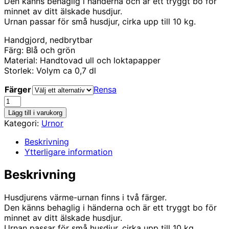
Den känns behaglig i händerna och är ett tryggt bo för
minnet av ditt älskade husdjur.
Urnan passar för små husdjur, cirka upp till 10 kg.
Handgjord, nedbrytbar
Färg: Blå och grön
Material: Handtovad ull och loktapapper
Storlek: Volym ca 0,7 dl
Färger
Rensa
Värme
mängd
Lägg till i varukorg
Kategori:
Urnor
Beskrivning
Ytterligare information
Beskrivning
Husdjurens värme-urnan finns i två färger.
Den känns behaglig i händerna och är ett tryggt bo för
minnet av ditt älskade husdjur.
Urnan passar för små husdjur, cirka upp till 10 kg.