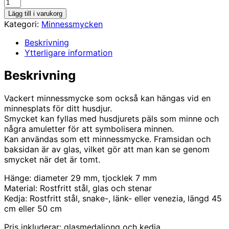
Guldfärgad
glasmedaljong
Lägg till i varukorg
med
Kategori:
Minnessmycken
stenar,
minnessmycke
Beskrivning
mängd
Ytterligare information
Beskrivning
Vackert minnessmycke som också kan hängas vid en
minnesplats för ditt husdjur.
Smycket kan fyllas med husdjurets päls som minne och
några amuletter för att symbolisera minnen.
Kan användas som ett minnessmycke. Framsidan och
baksidan är av glas, vilket gör att man kan se genom
smycket när det är tomt.
Hänge: diameter 29 mm, tjocklek 7 mm
Material: Rostfritt stål, glas och stenar
Kedja: Rostfritt stål, snake-, länk- eller venezia, längd 45
cm eller 50 cm
Pris inkluderar: glasmedaljong och kedja.