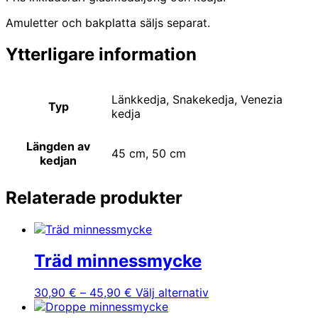
Amuletter och bakplatta säljs separat.
Ytterligare information
Länkkedja, Snakekedja, Venezia
Typ
kedja
Längden av
45 cm, 50 cm
kedjan
Relaterade produkter
Träd minnessmycke
Prisintervall:
Den
30,90
€
–
45,90
€
Välj alternativ
30,90 €
här