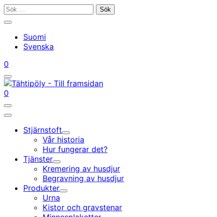
Gå
Sök
till
efter:
Stäng
innehållet
sökfältet
Suomi
Svenska
Mitt
Din
0
konto
vagn
Öppna/stäng
sökfältet
Mitt
Din
0
konto
vagn
Öppna/stäng
sökfältet
Huvudmeny
Stjärnstoft
Undermeny
Vår historia
Hur fungerar det?
Tjänster
Undermeny
Kremering av husdjur
Begravning av husdjur
Produkter
Undermeny
Urna
Kistor och gravstenar