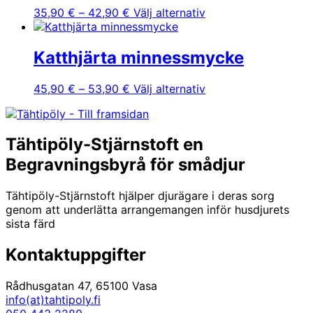
Prisintervall:
Den
35,90
€
–
42,90
€
Välj alternativ
35,90 €
här
till
produkten
42,90 €
har
Katthjärta minnessmycke
flera
varianter.
Prisintervall:
Den
45,90
€
–
53,90
€
Välj alternativ
De
45,90 €
här
olika
till
produkten
alternativen
53,90 €
har
kan
Tähtipöly-Stjärnstoft en
flera
väljas
varianter.
Begravningsbyrå för smådjur
på
De
produktsidan
olika
Tähtipöly-Stjärnstoft hjälper djurägare i deras sorg
alternativen
genom att underlätta arrangemangen inför husdjurets
kan
sista färd
väljas
på
Kontaktuppgifter
produktsidan
Rådhusgatan 47, 65100 Vasa
info(at)tahtipoly.fi