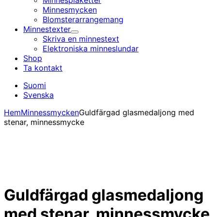
Minnesplaketter
Minnesmycken
Blomsterarrangemang
Minnestexter
Undermeny
Skriva en minnestext
Elektroniska minnes­lundar
Shop
Ta kontakt
Suomi
Svenska
Hem
Minnessmycken
Guldfärgad glasmedaljong med
stenar, minnessmycke
Guldfärgad glasmedaljong
med stenar, minnessmycke