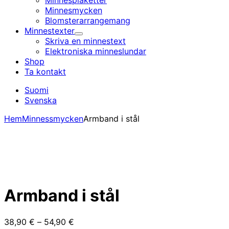
Minnesplaketter
Minnesmycken
Blomsterarrangemang
Minnestexter
Undermeny
Skriva en minnestext
Elektroniska minnes­lundar
Shop
Ta kontakt
Suomi
Svenska
Hem
Minnessmycken
Armband i stål
Armband i stål
Prisintervall:
38,90
€
–
54,90
€