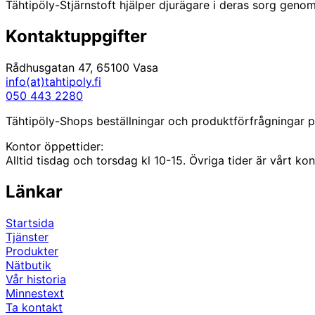
De
Tähtipöly-Stjärnstoft hjälper djurägare i deras sorg genom
produktsidan
olika
alternativen
Kontaktuppgifter
kan
väljas
Rådhusgatan 47, 65100 Vasa
på
info(at)tahtipoly.fi
produktsidan
050 443 2280
Tähtipöly-Shops beställningar och produktförfrågningar på
Kontor öppettider:
Alltid tisdag och torsdag kl 10-15. Övriga tider är vårt k
Länkar
Startsida
Tjänster
Produkter
Nätbutik
Vår historia
Minnestext
Ta kontakt