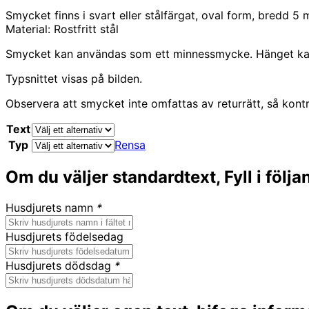
38,90 €
Smycket finns i svart eller stålfärgat, oval form, bredd 5
till
Material: Rostfritt stål
54,90 €
Smycket kan användas som ett minnessmycke. Hänget kan
Typsnittet visas på bilden.
Observera att smycket inte omfattas av returrätt, så kontro
Text
Typ
Rensa
Om du väljer standardtext, Fyll i följan
Husdjurets namn
*
Husdjurets födelsedag
Husdjurets dödsdag
*