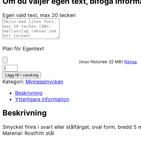
Om du väljer egen text, bifoga inform
Egen vald text, max 20 tecken
Mönster
Plan för Egentext
(jpg-
fil).
(max filstorlek 32 MB)
Rensa
Med
Armband
reservation.
i
Lägg till i varukorg
stål
Kategori:
Minnessmycken
mängd
Beskrivning
Ytterligare information
Beskrivning
Smycket finns i svart eller stålfärgat, oval form, bredd 5
Material: Rostfritt stål