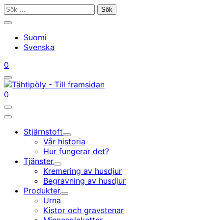
Gå
Sök
till
efter:
Stäng
innehållet
sökfältet
Suomi
Svenska
Mitt
Din
0
konto
vagn
Öppna/stäng
sökfältet
Mitt
Din
0
konto
vagn
Öppna/stäng
sökfältet
Huvudmeny
Stjärnstoft
Undermeny
Vår historia
Hur fungerar det?
Tjänster
Undermeny
Kremering av husdjur
Begravning av husdjur
Produkter
Undermeny
Urna
Kistor och gravstenar