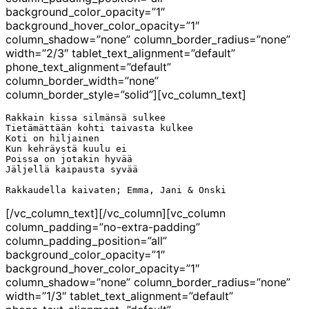
background_color_opacity=”1″
background_hover_color_opacity=”1″
column_shadow=”none” column_border_radius=”none”
width=”2/3″ tablet_text_alignment=”default”
phone_text_alignment=”default”
column_border_width=”none”
column_border_style=”solid”][vc_column_text]
Rakkain kissa silmänsä sulkee

Tietämättään kohti taivasta kulkee

Koti on hiljainen

Kun kehräystä kuulu ei

Poissa on jotakin hyvää

Jäljellä kaipausta syvää

Rakkaudella kaivaten; Emma, Jani & Onski
[/vc_column_text][/vc_column][vc_column
column_padding=”no-extra-padding”
column_padding_position=”all”
background_color_opacity=”1″
background_hover_color_opacity=”1″
column_shadow=”none” column_border_radius=”none”
width=”1/3″ tablet_text_alignment=”default”