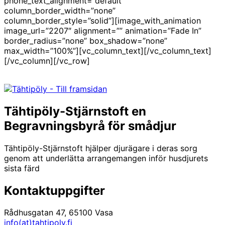
phone_text_alignment=”default”
column_border_width=”none”
column_border_style=”solid”][image_with_animation
image_url=”2207″ alignment=”” animation=”Fade In”
border_radius=”none” box_shadow=”none”
max_width=”100%”][vc_column_text][/vc_column_text]
[/vc_column][/vc_row]
Tähtipöly-Stjärnstoft en
Begravningsbyrå för smådjur
Tähtipöly-Stjärnstoft hjälper djurägare i deras sorg
genom att underlätta arrangemangen inför husdjurets
sista färd
Kontaktuppgifter
Rådhusgatan 47, 65100 Vasa
info(at)tahtipoly.fi