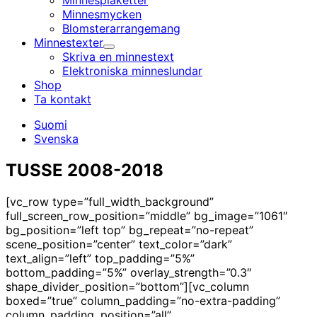
Minnesplaketter
Minnesmycken
Blomsterarrangemang
Minnestexter
Undermeny
Skriva en minnestext
Elektroniska minnes­lundar
Shop
Ta kontakt
Suomi
Svenska
TUSSE 2008-2018
[vc_row type=”full_width_background”
full_screen_row_position=”middle” bg_image=”1061″
bg_position=”left top” bg_repeat=”no-repeat”
scene_position=”center” text_color=”dark”
text_align=”left” top_padding=”5%”
bottom_padding=”5%” overlay_strength=”0.3″
shape_divider_position=”bottom”][vc_column
boxed=”true” column_padding=”no-extra-padding”
column_padding_position=”all”