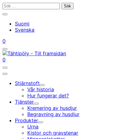
Gå
Sök
till
efter:
Stäng
innehållet
sökfältet
Suomi
Svenska
Mitt
Din
0
konto
vagn
Öppna/stäng
sökfältet
Mitt
Din
0
konto
vagn
Öppna/stäng
sökfältet
Huvudmeny
Stjärnstoft
Undermeny
Vår historia
Hur fungerar det?
Tjänster
Undermeny
Kremering av husdjur
Begravning av husdjur
Produkter
Undermeny
Urna
Kistor och gravstenar