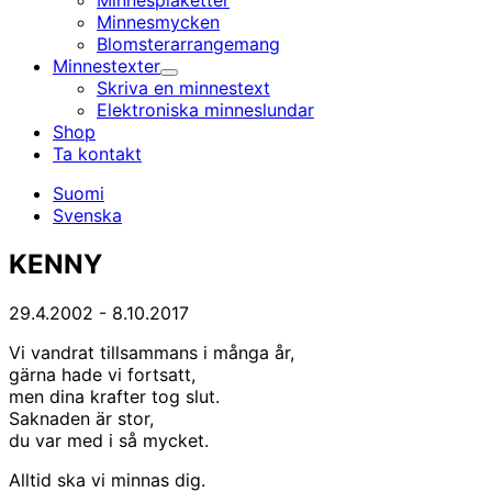
Minnesplaketter
Minnesmycken
Blomsterarrangemang
Minnestexter
Undermeny
Skriva en minnestext
Elektroniska minnes­lundar
Shop
Ta kontakt
Suomi
Svenska
KENNY
29.4.2002
-
8.10.2017
Vi vandrat tillsammans i många år,
gärna hade vi fortsatt,
men dina krafter tog slut.
Saknaden är stor,
du var med i så mycket.
Alltid ska vi minnas dig.