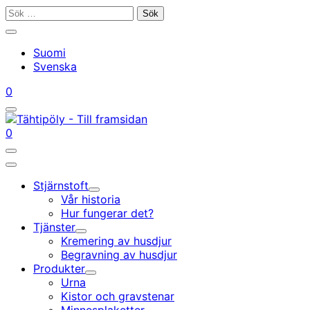
Gå
Sök
till
efter:
Stäng
innehållet
sökfältet
Suomi
Svenska
Mitt
Din
0
konto
vagn
Öppna/stäng
sökfältet
Mitt
Din
0
konto
vagn
Öppna/stäng
sökfältet
Huvudmeny
Stjärnstoft
Undermeny
Vår historia
Hur fungerar det?
Tjänster
Undermeny
Kremering av husdjur
Begravning av husdjur
Produkter
Undermeny
Urna
Kistor och gravstenar