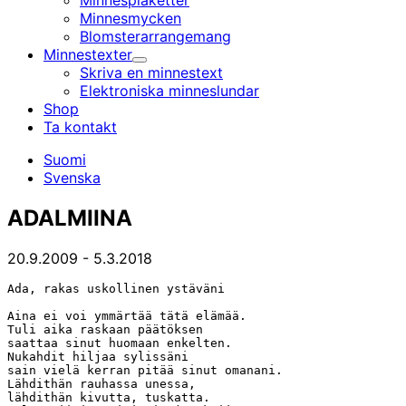
Minnesplaketter
Minnesmycken
Blomsterarrangemang
Minnestexter
Undermeny
Skriva en minnestext
Elektroniska minnes­lundar
Shop
Ta kontakt
Suomi
Svenska
ADALMIINA
20.9.2009
-
5.3.2018
Ada, rakas uskollinen ystäväni

Aina ei voi ymmärtää tätä elämää.

Tuli aika raskaan päätöksen

saattaa sinut huomaan enkelten.

Nukahdit hiljaa sylissäni

sain vielä kerran pitää sinut omanani.

Lähdithän rauhassa unessa,

lähdithän kivutta, tuskatta.
