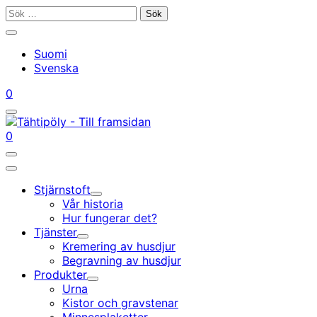
Gå
Sök
till
efter:
Stäng
innehållet
sökfältet
Suomi
Svenska
Mitt
Din
0
konto
vagn
Öppna/stäng
sökfältet
Mitt
Din
0
konto
vagn
Öppna/stäng
sökfältet
Huvudmeny
Stjärnstoft
Undermeny
Vår historia
Hur fungerar det?
Tjänster
Undermeny
Kremering av husdjur
Begravning av husdjur
Produkter
Undermeny
Urna
Kistor och gravstenar