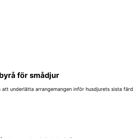
byrå för smådjur
 att underlätta arrangemangen inför husdjurets sista färd