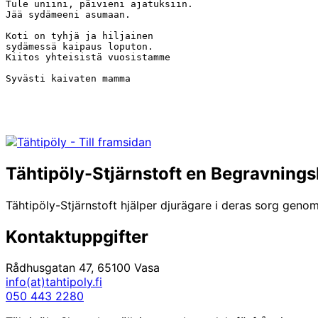
Tule uniini, päivieni ajatuksiin.

Jää sydämeeni asumaan.

Koti on tyhjä ja hiljainen

sydämessä kaipaus loputon.

Kiitos yhteisistä vuosistamme

Tähtipöly-Stjärnstoft en Begravnings
Tähtipöly-Stjärnstoft hjälper djurägare i deras sorg genom
Kontaktuppgifter
Rådhusgatan 47, 65100 Vasa
info(at)tahtipoly.fi
050 443 2280