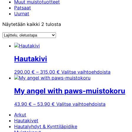
Muut muistotuotteet
Patsaat
Uurnat
Näytetään kaikki 2 tulosta
Hautakivi
Hintaluokka:
Tällä
290,00
€
–
315,00
€
Valitse vaihtoehdoista
290,00 €
tuotteella
-
on
315,00 €
useampi
My angel with paws-muistokoru
muunnelm
Voit
Hintaluokka:
Tällä
43,90
€
–
53,90
€
Valitse vaihtoehdoista
tehdä
43,90 €
tuotteella
valinnat
Arkut
-
on
tuotteen
Hautakivet
53,90 €
useampi
sivulla.
Hautalyhdyt & Kynttiläpidike
muunnelma.