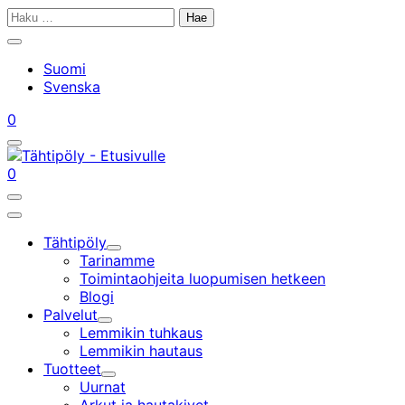
Siirry
Haku:
sisältöön
Sulje
hakupalkki
Suomi
Svenska
Tilini
Ostoskorisi
0
Avaa/sulje
hakupalkki
Tilini
Ostoskorisi
0
Avaa/sulje
hakupalkki
Päävalikko
Tähtipöly
Alavalikko
Tarinamme
Toimintaohjeita luopumisen hetkeen
Blogi
Palvelut
Alavalikko
Lemmikin tuhkaus
Lemmikin hautaus
Tuotteet
Alavalikko
Uurnat