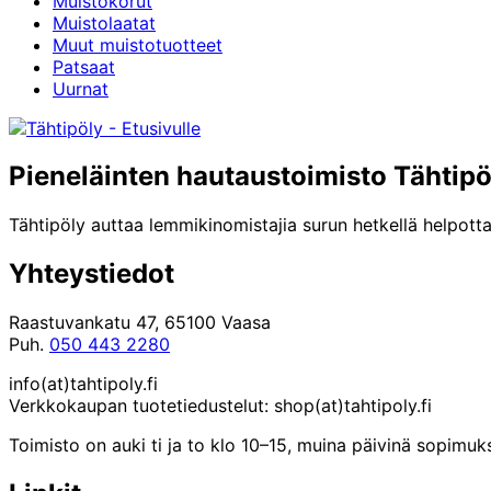
Muistokorut
Voit
Muistolaatat
tehdä
Muut muistotuotteet
valinnat
Patsaat
tuotteen
Uurnat
sivulla.
Pieneläinten hautaustoimisto Tähtipö
Tähtipöly auttaa lemmikinomistajia surun hetkellä helpotta
Yhteystiedot
Raastuvankatu 47, 65100 Vaasa
Puh.
050 443 2280
info(at)tahtipoly.fi
Verkkokaupan tuotetiedustelut: shop(at)tahtipoly.fi
Toimisto on auki ti ja to klo 10–15, muina päivinä sopim