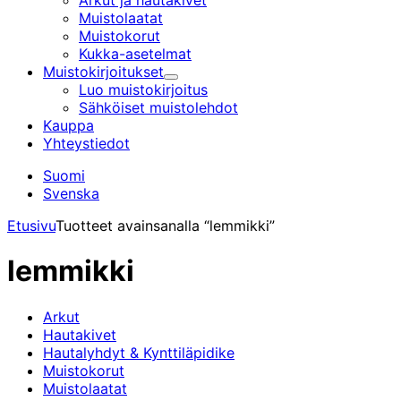
Arkut ja hautakivet
Muistolaatat
Muistokorut
Kukka-asetelmat
Muistokirjoitukset
Alavalikko
Luo muistokirjoitus
Sähköiset muistolehdot
Kauppa
Yhteystiedot
Suomi
Svenska
Etusivu
Tuotteet avainsanalla “lemmikki”
lemmikki
Arkut
Hautakivet
Hautalyhdyt & Kynttiläpidike
Muistokorut
Muistolaatat