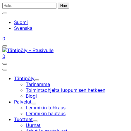
Siirry
Haku:
sisältöön
Sulje
hakupalkki
Suomi
Svenska
Tilini
Ostoskorisi
0
Avaa/sulje
hakupalkki
Tilini
Ostoskorisi
0
Avaa/sulje
hakupalkki
Päävalikko
Tähtipöly
Alavalikko
Tarinamme
Toimintaohjeita luopumisen hetkeen
Blogi
Palvelut
Alavalikko
Lemmikin tuhkaus
Lemmikin hautaus
Tuotteet
Alavalikko
Uurnat