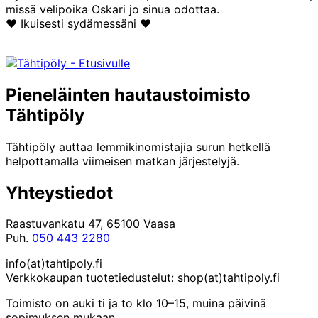
missä velipoika Oskari jo sinua odottaa.
❤️ Ikuisesti sydämessäni ❤️
Pieneläinten hautaustoimisto
Tähtipöly
Tähtipöly auttaa lemmikinomistajia surun hetkellä
helpottamalla viimeisen matkan järjestelyjä.
Yhteystiedot
Raastuvankatu 47, 65100 Vaasa
Puh.
050 443 2280
info(at)tahtipoly.fi
Verkkokaupan tuotetiedustelut: shop(at)tahtipoly.fi
Toimisto on auki ti ja to klo 10–15, muina päivinä
sopimuksen mukaan