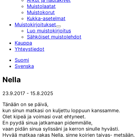
Arkut ja hautakivet
Muistolaatat
Muistokorut
Kukka-asetelmat
Muistokirjoitukset
Alavalikko
Luo muistokirjoitus
Sähköiset muistolehdot
Kauppa
Yhteystiedot
Suomi
Svenska
Nella
23.9.2017
-
15.8.2025
Tänään on se päivä,
kun sinun matkasi on kuljettu loppuun kanssamme.
Olet kipeä ja voimasi ovat ehtyneet.
En pyydä sinua jatkamaan pidemmälle,
vaan pidän sinua sylissäni ja kerron sinulle hyvästi.
Hyvää matkaa rakas Nella, sinne koirien taivas- metsään,