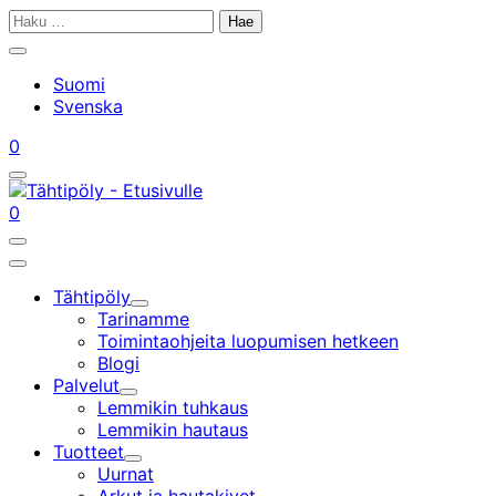
Siirry
Haku:
sisältöön
Sulje
hakupalkki
Suomi
Svenska
Tilini
Ostoskorisi
0
Avaa/sulje
hakupalkki
Tilini
Ostoskorisi
0
Avaa/sulje
hakupalkki
Päävalikko
Tähtipöly
Alavalikko
Tarinamme
Toimintaohjeita luopumisen hetkeen
Blogi
Palvelut
Alavalikko
Lemmikin tuhkaus
Lemmikin hautaus
Tuotteet
Alavalikko
Uurnat