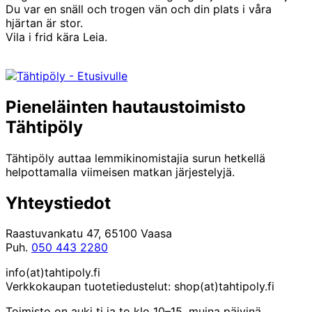
Du var en snäll och trogen vän och din plats i våra
hjärtan är stor.
Vila i frid kära Leia.
Pieneläinten hautaustoimisto
Tähtipöly
Tähtipöly auttaa lemmikinomistajia surun hetkellä
helpottamalla viimeisen matkan järjestelyjä.
Yhteystiedot
Raastuvankatu 47, 65100 Vaasa
Puh.
050 443 2280
info(at)tahtipoly.fi
Verkkokaupan tuotetiedustelut: shop(at)tahtipoly.fi
Toimisto on auki ti ja to klo 10–15, muina päivinä