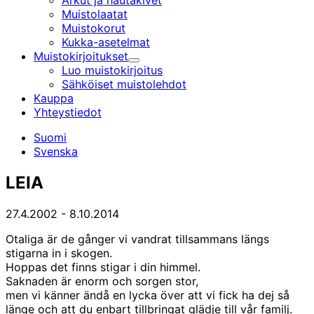
Arkut ja hautakivet
Muistolaatat
Muistokorut
Kukka-asetelmat
Muistokirjoitukset
Alavalikko
Luo muistokirjoitus
Sähköiset muistolehdot
Kauppa
Yhteystiedot
Suomi
Svenska
LEIA
27.4.2002
-
8.10.2014
Otaliga är de gånger vi vandrat tillsammans längs
stigarna in i skogen.
Hoppas det finns stigar i din himmel.
Saknaden är enorm och sorgen stor,
men vi känner ändå en lycka över att vi fick ha dej så
länge och att du enbart tillbringat glädje till vår familj.