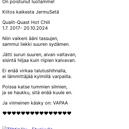
On poistunut luotamme!
Kiitos kaikesta JermuSetä
Qualit-Quast Hot Chili
1.7. 2017- 20.10.2024
Niin vaikeni ääni tassujen,
sammui liekki suuren sydämen.
Jätti surun suuren, aivan valtavan,
sisintä hiljaa kuin riipien kalvavan.
Ei enää virkaa talutushihnalla,
ei lämmittäjää kylmillä varpailla.
Poissa katse tummien silmien,
ja se haukku, sitä enää kuule en.
Ja viimeinen käsky on: VAPAA
❤️❤️❤️❤️❤️❤️❤️❤️❤️❤️❤️❤️❤️❤️❤️