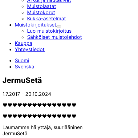
Arkut ja hautakivet
Muistolaatat
Muistokorut
Kukka-asetelmat
Muistokirjoitukset
Alavalikko
Luo muistokirjoitus
Sähköiset muistolehdot
Kauppa
Yhteystiedot
Suomi
Svenska
JermuSetä
1.7.2017
-
20.10.2024
❤️❤️❤️❤️❤️❤️❤️❤️❤️❤️❤️❤️❤️❤️❤️
❤️❤️❤️❤️❤️❤️❤️❤️❤️❤️❤️❤️❤️❤️❤️
Laumamme hälyttäjä, suuriääninen
JermuSetä