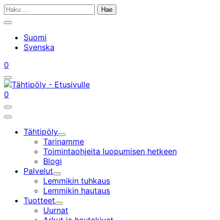
Siirry
Haku:
sisältöön
Sulje
hakupalkki
Suomi
Svenska
Tilini
Ostoskorisi
0
Avaa/sulje
hakupalkki
Tilini
Ostoskorisi
0
Avaa/sulje
hakupalkki
Päävalikko
Tähtipöly
Alavalikko
Tarinamme
Toimintaohjeita luopumisen hetkeen
Blogi
Palvelut
Alavalikko
Lemmikin tuhkaus
Lemmikin hautaus
Tuotteet
Alavalikko
Uurnat