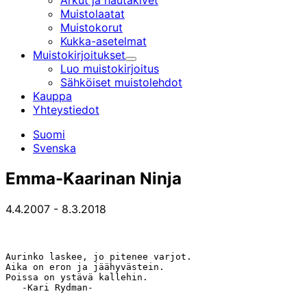
Arkut ja hautakivet
Muistolaatat
Muistokorut
Kukka-asetelmat
Muistokirjoitukset
Alavalikko
Luo muistokirjoitus
Sähköiset muistolehdot
Kauppa
Yhteystiedot
Suomi
Svenska
Emma-Kaarinan Ninja
4.4.2007
-
8.3.2018
Aurinko laskee, jo pitenee varjot.

Aika on eron ja jäähyvästein.

Poissa on ystävä kallehin.

   -Kari Rydman-