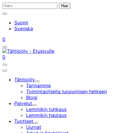
Siirry
Haku:
sisältöön
Sulje
hakupalkki
Suomi
Svenska
Tilini
Ostoskorisi
0
Avaa/sulje
hakupalkki
Tilini
Ostoskorisi
0
Avaa/sulje
hakupalkki
Päävalikko
Tähtipöly
Alavalikko
Tarinamme
Toimintaohjeita luopumisen hetkeen
Blogi
Palvelut
Alavalikko
Lemmikin tuhkaus
Lemmikin hautaus
Tuotteet
Alavalikko
Uurnat