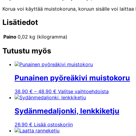
Korua voi käyttää muistokoruna, koruun sisälle voi laittaa
Lisätiedot
Paino
0,02 kg (kilogramma)
Tutustu myös
Punainen pyöreäkivi muistokoru
Hintaluokka:
Tällä
38,90
€
–
48,90
€
Valitse vaihtoehdoista
38,90 €
tuotteella
-
on
48,90 €
useampi
Sydänmedaljonki, lenkkiketju
muunnelma.
Voit
26,90
€
Lisää ostoskoriin
tehdä
valinnat