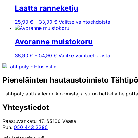
tuotteen
Laatta ranneketju
sivulla.
Hintaluokka:
Tällä
25,90
€
–
33,90
€
Valitse vaihtoehdoista
25,90 €
tuotteella
-
on
33,90 €
useampi
Avoranne muistokoru
muunnelma.
Voit
Hintaluokka:
Tällä
38,90
€
–
54,90
€
Valitse vaihtoehdoista
tehdä
38,90 €
tuotteella
valinnat
-
on
tuotteen
54,90 €
useampi
sivulla.
Pieneläinten hautaustoimisto Tähtipö
muunnelma.
Voit
tehdä
Tähtipöly auttaa lemmikinomistajia surun hetkellä helpotta
valinnat
tuotteen
Yhteystiedot
sivulla.
Raastuvankatu 47, 65100 Vaasa
Puh.
050 443 2280