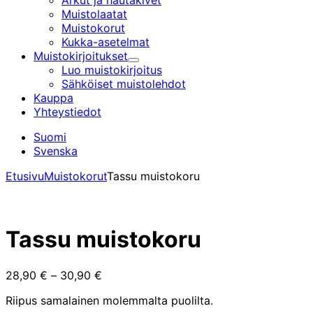
Arkut ja hautakivet
Muistolaatat
Muistokorut
Kukka-asetelmat
Muistokirjoitukset
Alavalikko
Luo muistokirjoitus
Sähköiset muistolehdot
Kauppa
Yhteystiedot
Suomi
Svenska
Etusivu
Muistokorut
Tassu muistokoru
Tassu muistokoru
Hintaluokka:
28,90
€
–
30,90
€
28,90 €
Riipus samalainen molemmalta puolilta.
-