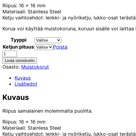
30,90 €
Riipus: 16 x 16 mm
Materiaali: Stainless Steel
Ketju vaihtoehdot: lenkki- ja nyöriketju, lukko-osat teräst
Korua voi käyttää muistokoruna, koruun sisälle voi laittaa
Tyyppi
Ketjun pituus
Poista
Tassu
muistokoru
Lisää ostoskoriin
määrä
Osasto:
Muistokorut
Kuvaus
Lisätiedot
Kuvaus
Riipus samalainen molemmalta puolilta.
Riipus: 16 x 16 mm
Materiaali: Stainless Steel
Ketju vaihtoehdot: lenkki- ja nyöriketju, lukko-osat teräst