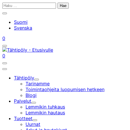
Siirry
Haku:
sisältöön
Sulje
hakupalkki
Suomi
Svenska
Tilini
Ostoskorisi
0
Avaa/sulje
hakupalkki
Tilini
Ostoskorisi
0
Avaa/sulje
hakupalkki
Päävalikko
Tähtipöly
Alavalikko
Tarinamme
Toimintaohjeita luopumisen hetkeen
Blogi
Palvelut
Alavalikko
Lemmikin tuhkaus
Lemmikin hautaus
Tuotteet
Alavalikko
Uurnat